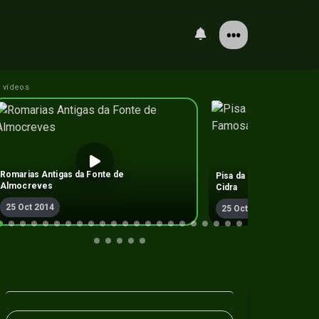
 vídeos
Romarias Antigas da Fonte de
Pisa da Maçã para a pro
Almocreves
Cidra
25 Oct 2014
25 Oct 2014