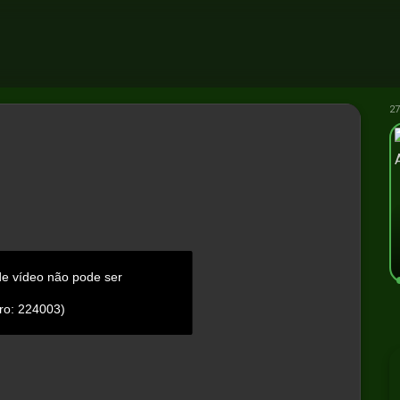
27
de vídeo não pode ser
ro: 224003)