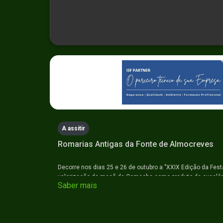
0
seconds
of
0
seconds
Volume
90%
A assitir
Romarias Antigas da Fonte de Almocreves
Decorre nos dias 25 e 26 de outubro a "XXIX Edição da Fest
valorização da maçã da Camacha como produto de excelên
Saber mais