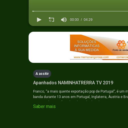
00:00
04:29
0
seconds
of
4
minutes,
29
seconds
Volume
90%
A assitir
Apanhados NAMINHATRERRA TV 2019
Franco, “a mais quente exportação pop de Portugal”, é um 
banda durante 13 anos em Portugal, Inglaterra, Áustria e Br
carisma dentro e fora do palco e é adorado por seus muitos
Saber mais