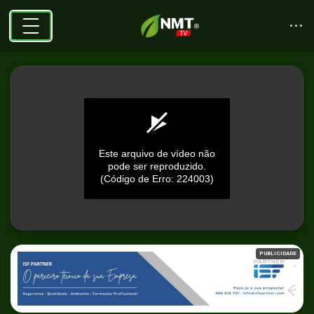
Este arquivo de vídeo não
pode ser reproduzido.
(Código de Erro: 224003)
0
seconds
PUBLICIDADE
of
0
seconds