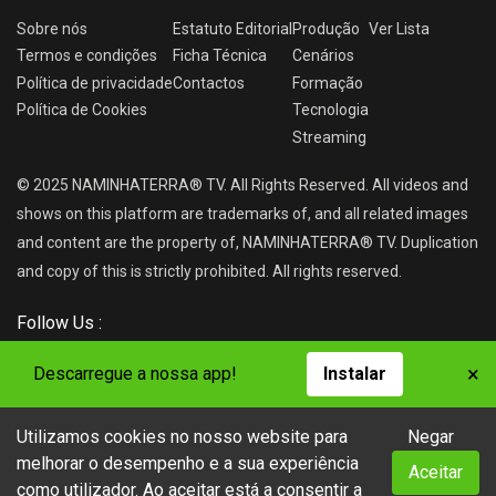
Sobre nós
Estatuto Editorial
Produção
Ver
Lista
Termos e condições
Ficha Técnica
Cenários
Política de privacidade
Contactos
Formação
Política de Cookies
Tecnologia
Streaming
© 2025 NAMINHATERRA® TV. All Rights Reserved. All videos and
shows on this platform are trademarks of, and all related images
and content are the property of, NAMINHATERRA® TV. Duplication
and copy of this is strictly prohibited. All rights reserved.
Follow Us :
×
Descarregue a nossa app!
Instalar
Utilizamos cookies no nosso website para
Negar
NAMINHATERRA® TV
melhorar o desempenho e a sua experiência
Aceitar
como utilizador. Ao aceitar está a consentir a