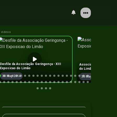
 vídeos
Desfile da Associação Geringonça - XIII
Associação Geringonça -
Exposicao do Limão
do Limão
30 May 2014
30 May 2014