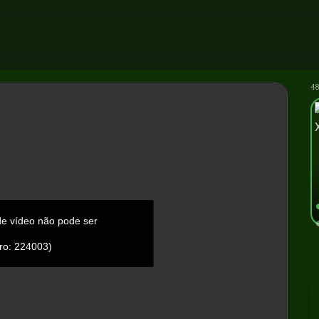
48
de vídeo não pode ser
ro: 224003)