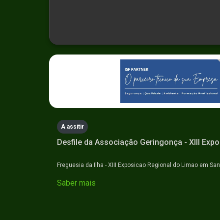
0
seconds
of
0
seconds
Volume
90%
A assitir
Desfile da Associação Geringonça - XIII Exp
Freguesia da Ilha - XIII Exposicao Regional do Limao em Sa
Saber mais